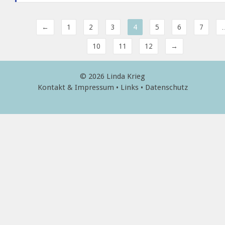
←
1
2
3
4
5
6
7
10
11
12
→
© 2026
Linda Krieg
Kontakt & Impressum
•
Links
•
Datenschutz