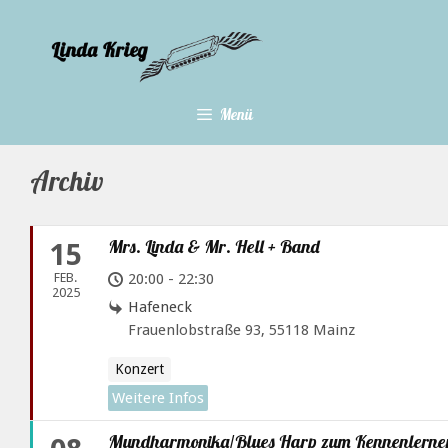
Zum
Inhalt
springen
Menü
Archiv
Mrs. Linda & Mr. Hell + Band
15
FEB.
20:00 - 22:30
2025
Hafeneck
Frauenlobstraße 93, 55118 Mainz
Konzert
Weitere Infos
Mundharmonika/Blues Harp zum Kennenlerne